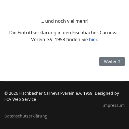
... und noch viel mehr!
Die Eintrittserklärung in den Fischbacher Carneval-
Verein e.V. 1958 finden Sie
hier
.
Nächster Beit
Weiter
© 2026 Fischbacher Carneval-Verein e.V. 1958. Designed by
FCV Web Service
Impressum
Datenschutzerklärung