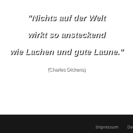
"Nichts auf der Welt
wirkt so ansteckend
wie Lachen und gute Laune."
(Charles Dickens)
Impressum
Da