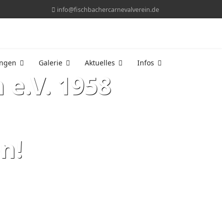
info@fischbachercarnevalverein.de
ungen
Galerie
Aktuelles
Infos
 e.V. 1958
n!