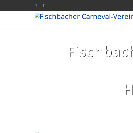
Fischbach
H